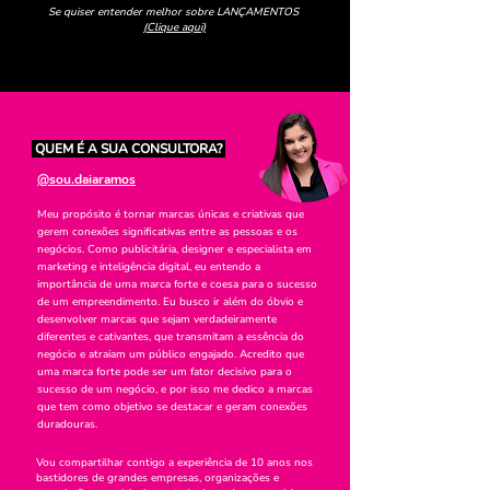
Se quiser entender melhor sobre LANÇAMENTOS
(Clique aqui)
QUEM É A SUA CONSULTORA?
@sou.daiaramos
Meu propósito é tornar marcas únicas e criativas que
gerem conexões significativa
s entre as pessoas e os
negócios. Como publicitária, designer e especialista em
marketing e inteligência digital, eu entendo a
importância de uma marca forte e coesa para o sucesso
de um empreendimento. Eu busco ir além do óbvio e
desenvolver marcas que sejam verdadeiramente
diferentes e cativantes, que transmitam a essência do
negócio e atraiam um público engajado. Acredito que
uma marca forte pode ser um fator decisivo para o
sucesso de um negócio, e por isso me dedico a marcas
que tem como objetivo se destacar e geram conexões
duradouras.
Vou compartilhar contigo a experiência de 10 anos nos
bastidores de grandes empresas, organizações e