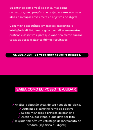
Eu entendo como você se sente. Mas como
consultora, meu propósito é te ajudar a executar suas
ideias e alcançar novas metas e objetivos no digital.
Com min
ha experiência em
marcas,
marketing
e
inteligência digital, vou te guiar com direci
ona
mentos
pr
áticos e assertivos, para que você finalmente encaixe
todas as peças e alcance ótimos resultados.
CLIQUE AQUI - Se você quer novos resultados.
SAIBA COMO EU POSSO TE AJUDAR:
√
Analiso a situação atual do teu negócio no digital
√
Definimos o caminho rumo ao objetivo
√
Sugiro melhorias e práticas de branding
√
Direciono, por etapa, o que deve ser feito
√
Te ajudo também em estratégia de lançamento de
produto (seja físico ou digital)