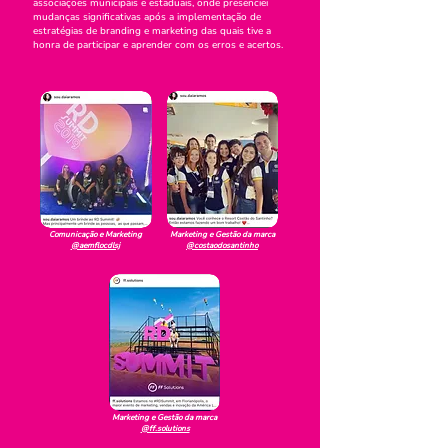
associações municipais e estaduais, onde presenciei
mudanças significativas após a implementação de
estratégias de branding e marketing das quais tive a
honra de participar e aprender com os erros e acertos.
Comunicação e Marketing
Marketing e Gestão da marca
@aemflocdlsj
@costaodosantinho
Marketing e Gestão da marca
@ff.solutions